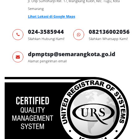
Jl. Urip Sumoharjo KM. 17, Mangkang Kulon, Kec. Tugu, Kota
Semarang
Lihat Lokasi di Google Maps
024-3585944
082136002056
Silahkan Hubungi Kami!
Silahkan Whatsapp Kami!
dpmptsp@semarangkota.go.id
Alamat pengiriman email