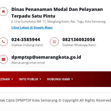
Dinas Penanaman Modal Dan Pelayanan
Terpadu Satu Pintu
Jl. Urip Sumoharjo KM. 17, Mangkang Kulon, Kec. Tugu, Kota Semarang
Lihat Lokasi di Google Maps
024-3585944
082136002056
Silahkan Hubungi Kami!
Silahkan Whatsapp Kami!
dpmptsp@semarangkota.go.id
Alamat pengiriman email
IZINAN
INFO PUBLIK
HUBUNGI KAMI
Hak Cipta DPMPTSP Kota Semarang © Copyright All Rights Reserved