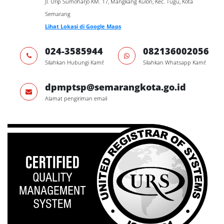
Jl. Urip Sumoharjo KM. 17, Mangkang Kulon, Kec. Tugu, Kota
Semarang
Lihat Lokasi di Google Maps
024-3585944
082136002056
Silahkan Hubungi Kami!
Silahkan Whatsapp Kami!
dpmptsp@semarangkota.go.id
Alamat pengiriman email