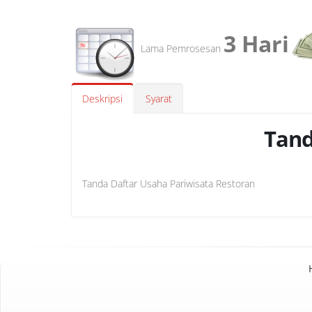
3 Hari
Lama Pemrosesan
Deskripsi
Syarat
Tand
Tanda Daftar Usaha Pariwisata Restoran