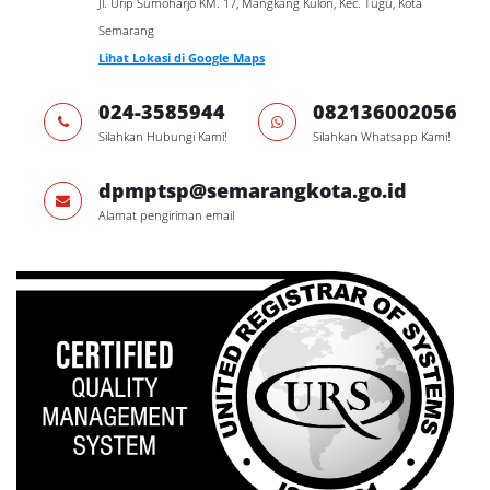
Jl. Urip Sumoharjo KM. 17, Mangkang Kulon, Kec. Tugu, Kota
Semarang
Lihat Lokasi di Google Maps
024-3585944
082136002056
Silahkan Hubungi Kami!
Silahkan Whatsapp Kami!
dpmptsp@semarangkota.go.id
Alamat pengiriman email