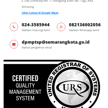
Jl. Urip Sumoharjo KM. 17, Mangkang Kulon, Kec. Tugu, Kota
Semarang
Lihat Lokasi di Google Maps
024-3585944
082136002056
Silahkan Hubungi Kami!
Silahkan Whatsapp Kami!
dpmptsp@semarangkota.go.id
Alamat pengiriman email