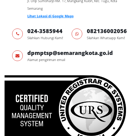
Jl. Urip Sumoharjo KM. 17, Mangkang Kulon, Kec. Tugu, Kota
Semarang
Lihat Lokasi di Google Maps
024-3585944
082136002056
Silahkan Hubungi Kami!
Silahkan Whatsapp Kami!
dpmptsp@semarangkota.go.id
Alamat pengiriman email