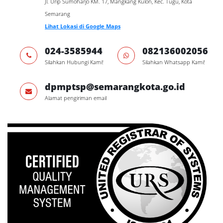
Jl. Urip Sumoharjo KM. 17, Mangkang Kulon, Kec. Tugu, Kota
Semarang
Lihat Lokasi di Google Maps
024-3585944
082136002056
Silahkan Hubungi Kami!
Silahkan Whatsapp Kami!
dpmptsp@semarangkota.go.id
Alamat pengiriman email